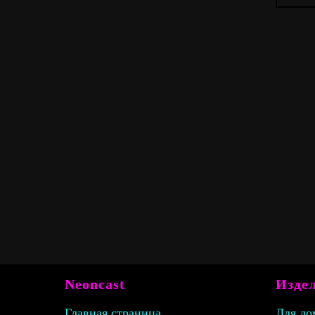
Neoncast
Издел
Главная страница
Для до