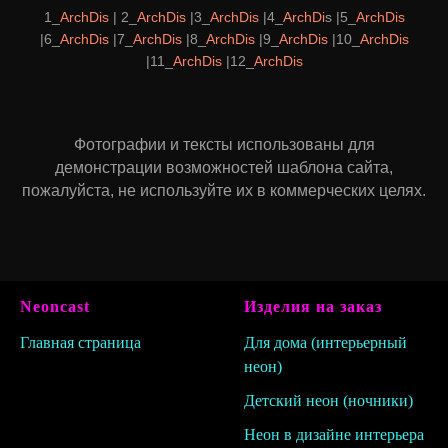
1_
ArchDis
| 2_
ArchDis
|3_
ArchDis
|4_
ArchDi
s |5_
ArchDis
|6_
ArchDis
|7_
ArchDis
|8_
ArchDis
|9_
ArchDis
|10_
ArchDis
|11_
ArchDis
|12_
ArchDis
Фотографии и тексты использованы для
демонстрации возможностей шаблона сайта,
пожалуйста, не используйте их в коммерческих целях.
Neoncast
Изделия на заказ
Главная страница
Для дома
(интерьерный
неон)
Детский нео
н (ночники)
Неон в дизайне интерьера